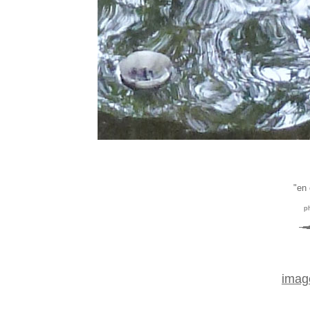
"en 
ph
imag