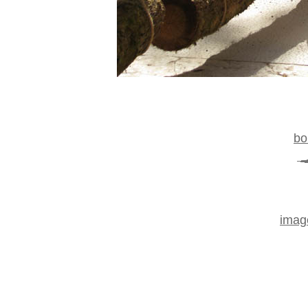
bo
imag