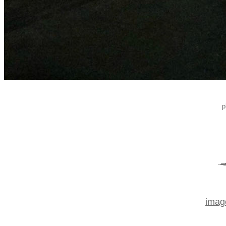
p
imag