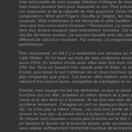
Une autre partie de mon voyage intérieur m'éloigne de mes 
mes mains peuvent faire pour manipuler le son. Plus préci
ma respiration et de la capacité de mes poumons. Cette 
compositions
Wind and Fingers
(Souffle et Doigts), les de
musicale. Mais maintenant je me demande si cette tradition m
veux que mes sons soient humains ? Récemment, j'ai souven
faire leur propre musique sans intervention humaine. J'ai 
ces dix dernières années, j'ai souvent travaillé avec des da
différent de celui d'un musicien. Par osmose, j'ai progress
performance.
Plus récemment, en fait il y a seulement une semaine au mom
Light Matter
. Je l'ai basé sur trois de mes sculptures sonor
aussi d'être en relation étroite avec elles avec tout mon c
d'Air Sur Terre en laissant mon épaule juste le frôler. Je 
d'acier, puis laisse le son s'atténuer en un doux murmure 
plus longtemps que prévu. Les barres elles-mêmes sont solid
viennent d'un bout à l'autre, incapables de s'échapper et ne 
Ensuite, mon voyage me fait me demander ce que ce serait 
fourchue sur ma tête, projetant un mètre devant et à peu p
haute et le dos droit ou il tombera. Je ne dois pas faire de
accélérer lentement. J'imagine un cerf se déplaçant dans un
sûr, ce n'est pas la même chose. Les bois font partie de 
encore en tout cas - je pense alors à la façon dont un sac à
Je mesure mon nouveau « corps plus branche sur la tête » c
en laissant le devant de la branche passer juste au-dessus
veux relever suffisamment l'extrémité fourchue de la branche