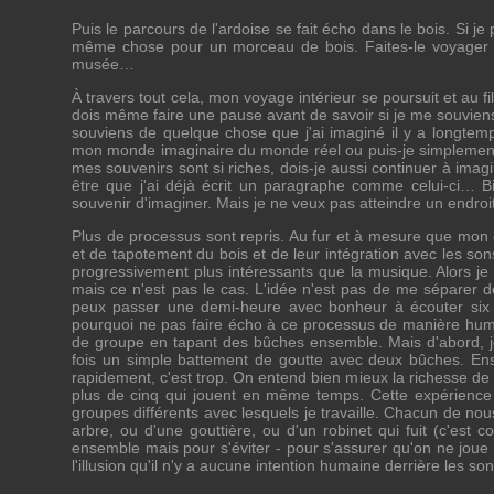
Puis le parcours de l'ardoise se fait écho dans le bois. Si j
même chose pour un morceau de bois. Faites-le voyager 
musée…
À travers tout cela, mon voyage intérieur se poursuit et au fi
dois même faire une pause avant de savoir si je me souviens
souviens de quelque chose que j'ai imaginé il y a longtemp
mon monde imaginaire du monde réel ou puis-je simplement r
mes souvenirs sont si riches, dois-je aussi continuer à imag
être que j'ai déjà écrit un paragraphe comme celui-ci… B
souvenir d'imaginer. Mais je ne veux pas atteindre un endro
Plus de processus sont repris. Au fur et à mesure que mon e
et de tapotement du bois et de leur intégration avec les son
progressivement plus intéressants que la musique. Alors je 
mais ce n'est pas le cas. L'idée n'est pas de me séparer 
peux passer une demi-heure avec bonheur à écouter six o
pourquoi ne pas faire écho à ce processus de manière hum
de groupe en tapant des bûches ensemble. Mais d'abord, je
fois un simple battement de goutte avec deux bûches. Ensui
rapidement, c'est trop. On entend bien mieux la richesse de c
plus de cinq qui jouent en même temps. Cette expérience m'
groupes différents avec lesquels je travaille. Chacun de no
arbre, ou d'une gouttière, ou d'un robinet qui fuit (c'est
ensemble mais pour s'éviter - pour s'assurer qu'on ne jo
l'illusion qu'il n'y a aucune intention humaine derrière les son