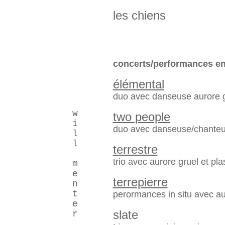
les chiens
concerts/performances en
élémental
duo avec danseuse aurore 
w
two people
i
duo avec danseuse/chanteu
l
l
terrestre
trio avec aurore gruel et pl
m
e
terrepierre
n
t
perormances in situ avec aur
e
slate
r