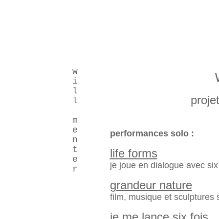
w
i
l
proje
l
m
e
performances solo :
n
t
life forms
e
je joue en dialogue avec si
r
grandeur nature
film, musique et sculptures
je me lance six fois