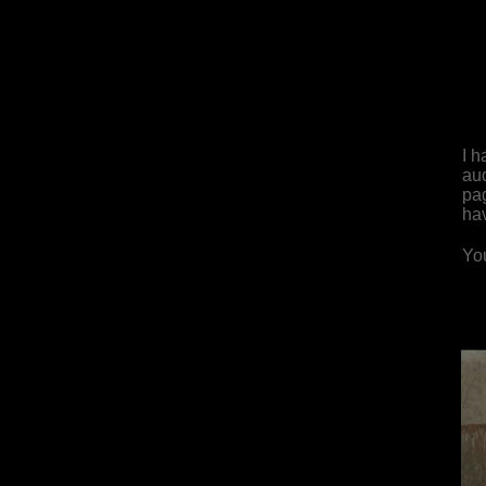
I h
aud
pag
ha
You